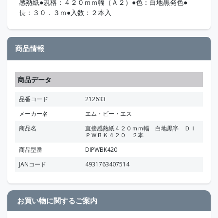
感熱紙●規格：４２０ｍｍ幅（Ａ２）●色：白地黒発色●
長：３０．３ｍ●入数：２本入
商品情報
商品データ
品番コード
212633
メーカー名
エム・ビー・エス
商品名
直接感熱紙４２０ｍｍ幅 白地黒字 ＤＩ
ＰＷＢＫ４２０ ２本
商品型番
DIPWBK420
JANコード
4931763407514
お買い物に関するご案内