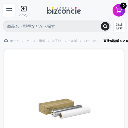
0
ログイン
詳細
検索
ホーム
オフィス用紙
加工紙・ロール紙
ロール紙
直接感熱紙４２