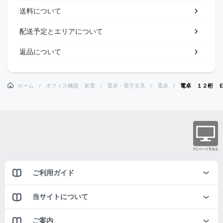
送料について
配送予定とエリアについて
返品について
ホーム
オフィス機器・家電
電卓・電子文具
電卓
電卓 １２桁 
ご利用ガイド
当サイトについて
ご案内