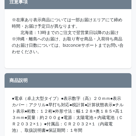
注意事項
※在庫あり表示商品については一部お届けエリアにて締め
時間・お届け予定日が異なります。
北海道：13時までのご注文で翌営業日以降のお届け
※沖縄・離島へのお届け、お取り寄せ商品・入荷待ち商品
のお届け日数については、bizconcieサポートまでお問い合
わせください。
商品説明
●電卓（卓上大型タイプ）●表示数字（高）２０ｍｍ●表示
カバー：アクリル●早打ち対応●税計算●計算状態表示●チル
ト表示●桁数：１２桁●外形寸法：幅１２８×奥１８５×高１
３ｍｍ●質量：約２００ｇ●電源：太陽電池＋内蔵電池（Ｃ
Ｒ２０３２×１）●付属品：ＣＲ２０３２×１（内蔵電
池）、取扱説明書●保証期間：１年間