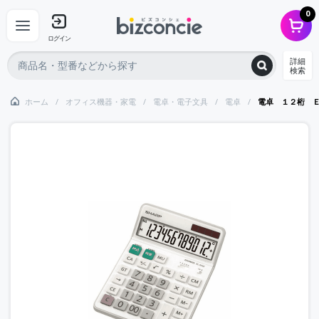
0
ログイン
詳細
検索
ホーム
オフィス機器・家電
電卓・電子文具
電卓
電卓 １２桁 