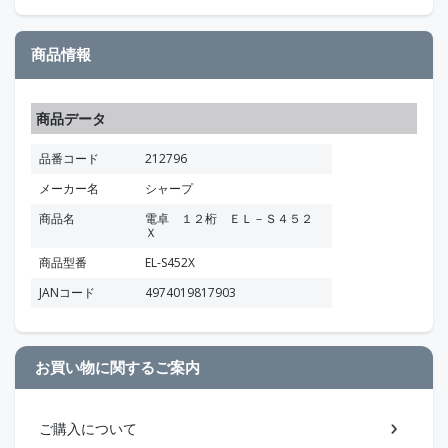
商品情報
商品データ
品番コード
212796
メーカー名
シャープ
商品名
電卓 １２桁 ＥＬ－Ｓ４５２
Ｘ
商品型番
EL-S452X
JANコード
4974019817903
お買い物に関するご案内
ご購入について