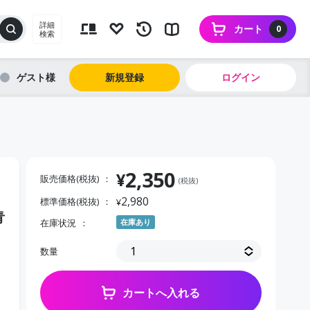
詳細
カート
0
検索
ゲスト
新規登録
ログイン
2,350
¥
販売価格(税抜)
(税抜)
2,980
標準価格(税抜)
¥
青
在庫状況
在庫あり
数量
カートへ入れる