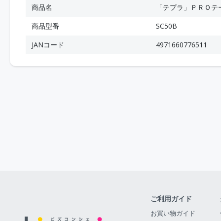
商品名
「テプラ」ＰＲＯテ
商品型番
SC50B
JANコード
4971660776511
ご利用ガイド
お買い物ガイド