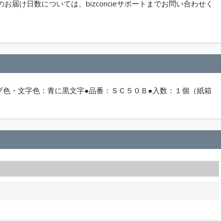
届け日数については、bizconcieサポートまでお問い合わせく
プ色・文字色：青に黒文字●品番：ＳＣ５０Ｂ●入数：１個（紙箱