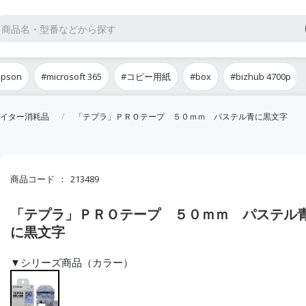
epson
#microsoft 365
#コピー用紙
#box
#bizhub 4700p
イター消耗品
「テプラ」ＰＲＯテープ ５０ｍｍ パステル青に黒文字
商品コード
213489
「テプラ」ＰＲＯテープ ５０ｍｍ パステル
に黒文字
▼シリーズ商品（カラー）