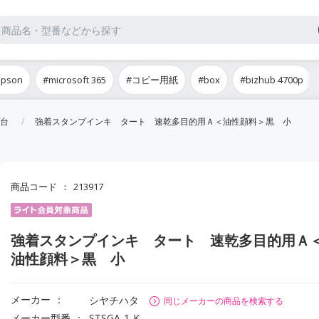
epson
#microsoft 365
#コピー用紙
#box
#bizhub 4700p
台
強着スタンプインキ タート 速乾多目的用Ａ＜油性顔料＞黒 小
商品コード
213917
強着スタンプインキ タート 速乾多目的用Ａ
油性顔料＞黒 小
メーカー
シヤチハタ
同じメーカーの商品を検索する
メーカー型番
STSGA-1-K