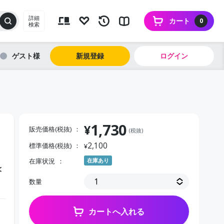
詳細
カート
0
検索
ゲスト
新規登録
ログイン
1,730
¥
販売価格(税抜)
(税抜)
2,100
標準価格(税抜)
¥
在庫状況
在庫あり
＜
数量
カートへ入れる