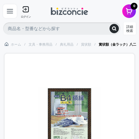
0
ログイン
詳細
検索
ホーム
文具・事務用品
典礼用品
賞状額
賞状額（金ラック）八二