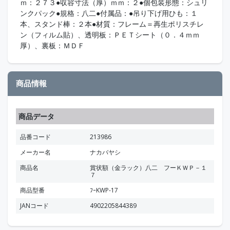
ｍ：２７３●収容寸法（厚）ｍｍ：２●個包装形態：シュリ
ンクパック●規格：八二●付属品：●吊り下げ用ひも：１
本、スタンド棒：２本●材質：フレーム＝再生ポリスチレ
ン（フィルム貼）、透明板：ＰＥＴシート（０．４ｍｍ
厚）、裏板：ＭＤＦ
商品情報
商品データ
品番コード
213986
メーカー名
ナカバヤシ
商品名
賞状額（金ラック）八二 フーＫＷＰ－１
７
商品型番
ﾌｰKWP-17
JANコード
4902205844389