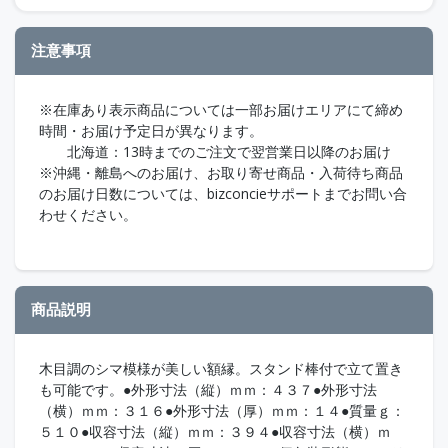
注意事項
※在庫あり表示商品については一部お届けエリアにて締め
時間・お届け予定日が異なります。
北海道：13時までのご注文で翌営業日以降のお届け
※沖縄・離島へのお届け、お取り寄せ商品・入荷待ち商品
のお届け日数については、bizconcieサポートまでお問い合
わせください。
商品説明
木目調のシマ模様が美しい額縁。スタンド棒付で立て置き
も可能です。●外形寸法（縦）ｍｍ：４３７●外形寸法
（横）ｍｍ：３１６●外形寸法（厚）ｍｍ：１４●質量ｇ：
５１０●収容寸法（縦）ｍｍ：３９４●収容寸法（横）ｍ