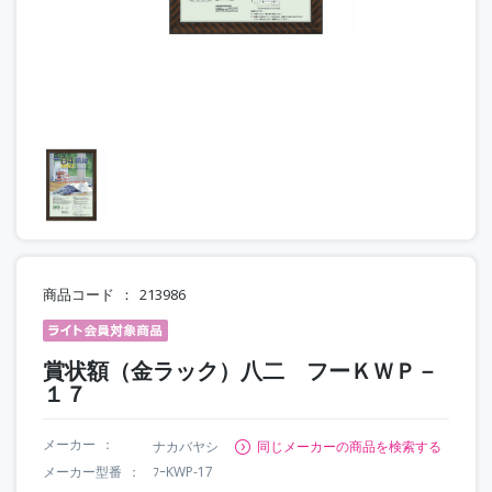
商品コード
213986
賞状額（金ラック）八二 フーＫＷＰ－
１７
メーカー
ナカバヤシ
同じメーカーの商品を検索する
メーカー型番
ﾌｰKWP-17