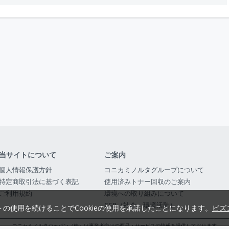
当サイトについて
ご案内
個人情報保護方針
コニカミノルタグループについて
特定商取引法に基づく表記
使用済みトナー回収のご案内
ご利用規約
環境への取り組みについて
CSR（社会・環境活動）
トの使用を続けることでCookieの使用を承諾したことになります。
ビズ
コニカミノルタジャパン（株）は事業者向けの商品・サービスの情報を提供しております