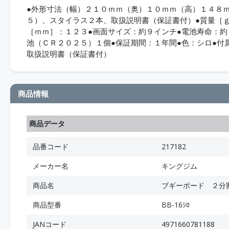
●外形寸法（幅）２１０ｍｍ（奥）１０ｍｍ（高）１４８
５）、スタイラス２本、取扱説明書（保証書付）●質量［
［ｍｍ］：１２３●画面サイズ：約９インチ●電池寿命：
池（ＣＲ２０２５）１個●保証期間：１年間●色：シロ●
取扱説明書（保証書付）
商品情報
商品データ
品番コード
217182
メーカー名
キングジム
商品名
ブギーボード ２分
商品型番
BB-16ｼﾛ
JANコード
4971660781188