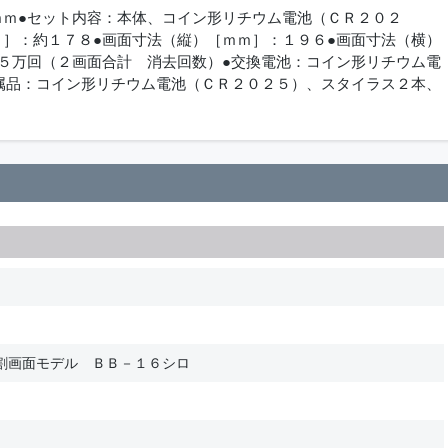
ｍｍ●セット内容：本体、コイン形リチウム電池（ＣＲ２０２
ｇ］：約１７８●画面寸法（縦）［ｍｍ］：１９６●画面寸法（横）
約５万回（２画面合計 消去回数）●交換電池：コイン形リチウム電
付属品：コイン形リチウム電池（ＣＲ２０２５）、スタイラス２本、
割画面モデル ＢＢ－１６シロ