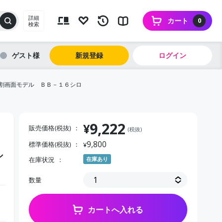
詳細
カート
0
検索
ゲスト
新規登録
ログイン
割画面モデル ＢＢ－１６シロ
9,222
¥
販売価格(税抜)
(税抜)
9,800
標準価格(税抜)
¥
シ
在庫状況
在庫あり
数量
カートへ入れる