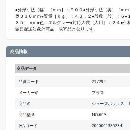
●外形寸法（幅）［ｍｍ］：９００●外形寸法（奥）［ｍｍ
奥３３０ｍｍ●質量［ｋｇ］：４３．２●段数［段］：６●
３５）ｍｍ●色：エルグレー●対応人数［人用］：２４●仕
翌日配送対象外商品 取寄品となります。
商品情報
商品データ
品番コード
217292
メーカー名
プラス
商品名
シューズボックス 
商品型番
NO.609
JANコード
2000001385234