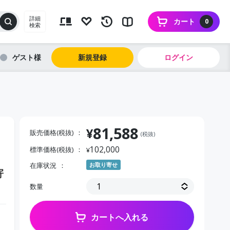
詳細
カート
0
検索
ゲスト
新規登録
ログイン
81,588
¥
販売価格(税抜)
(税抜)
102,000
標準価格(税抜)
¥
在庫状況
お取り寄せ
寄
数量
カートへ入れる