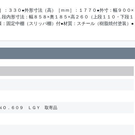
］：３３０●外形寸法（高）［ｍｍ］：１７７０●外寸：幅９００×
１段内形寸法：幅８５８×奥１８５×高２６０（上段１１０・下段１
様：固定中棚（スリッパ棚）付●材質：スチール（樹脂焼付塗装）●
ＮＯ．６０９ ＬＧＹ 取寄品