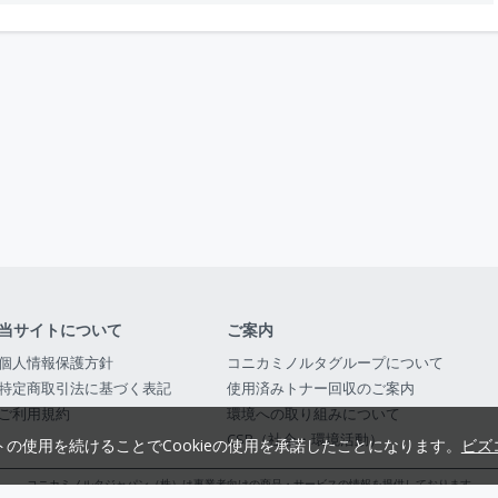
当サイトについて
ご案内
個人情報保護方針
コニカミノルタグループについて
特定商取引法に基づく表記
使用済みトナー回収のご案内
ご利用規約
環境への取り組みについて
CSR（社会・環境活動）
トの使用を続けることでCookieの使用を承諾したことになります。
ビズ
コニカミノルタジャパン（株）は事業者向けの商品・サービスの情報を提供しております