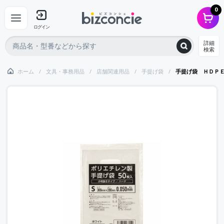
0
ログイン
詳細
検索
ホーム
文具・事務用品
店舗関連用品
手提げ袋
手提げ袋 ＨＤＰ