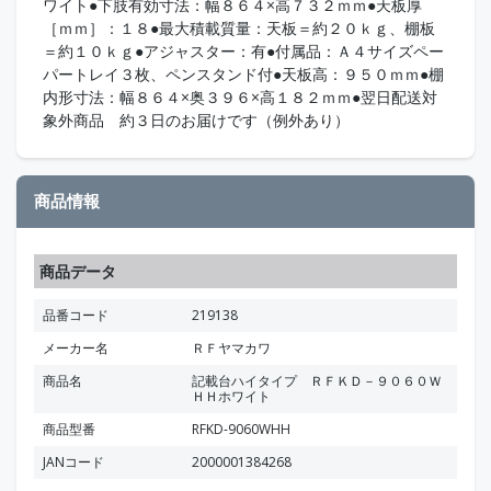
ワイト●下肢有効寸法：幅８６４×高７３２ｍｍ●天板厚
［ｍｍ］：１８●最大積載質量：天板＝約２０ｋｇ、棚板
＝約１０ｋｇ●アジャスター：有●付属品：Ａ４サイズペー
パートレイ３枚、ペンスタンド付●天板高：９５０ｍｍ●棚
内形寸法：幅８６４×奥３９６×高１８２ｍｍ●翌日配送対
象外商品 約３日のお届けです（例外あり）
商品情報
商品データ
品番コード
219138
メーカー名
ＲＦヤマカワ
商品名
記載台ハイタイプ ＲＦＫＤ－９０６０Ｗ
ＨＨホワイト
商品型番
RFKD-9060WHH
JANコード
2000001384268