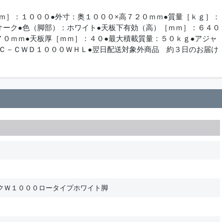
ｍ］：１０００●外寸：奥１０００×高７２０ｍｍ●質量［ｋｇ］：
オーク●色（脚部）：ホワイト●天板下有効（高）［ｍｍ］：６４０
７０ｍｍ●天板厚［ｍｍ］：４０●最大積載質量：５０ｋｇ●アジャ
ＭＣ－ＣＷＤ１０００ＷＨＬ●翌日配送対象外商品 約３日のお届け
クＷ１０００ロータイプホワイト脚