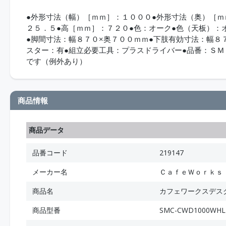
●外形寸法（幅）［ｍｍ］：１０００●外形寸法（奥）［ｍ
２５．５●高［ｍｍ］：７２０●色：オーク●色（天板）：
●脚間寸法：幅８７０×奥７００ｍｍ●下肢有効寸法：幅８
スター：有●組立必要工具：プラスドライバー●品番：Ｓ
です（例外あり）
商品情報
商品データ
品番コード
219147
メーカー名
ＣａｆｅＷｏｒｋｓ
商品名
カフェワークスデス
商品型番
SMC-CWD1000WHL