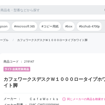
epson
#microsoft 365
#コピー用紙
#box
#bizhub 4700p
ーブル
カフェワークスデスクＷ１０００ロータイプホワイト脚
商品コード
219147
カフェワークスデスクＷ１０００ロータイプホ
イト脚
メーカー
ＣａｆｅＷｏｒｋｓ
同じメーカーの商品を検索す
メーカー型番
SMC-CWD1000WHL