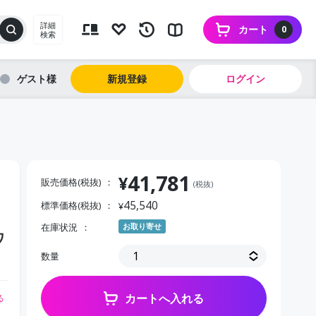
詳細
カート
0
検索
ゲスト
新規登録
ログイン
41,781
¥
販売価格(税抜)
(税抜)
45,540
標準価格(税抜)
¥
在庫状況
お取り寄せ
ワ
数量
カートへ入れる
る