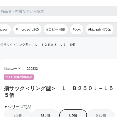
epson
#microsoft 365
#コピー用紙
#box
#bizhub 4700p
指サック＜リング型＞ Ｌ Ｂ２５０Ｊ－Ｌ５ ５個
商品コード
220332
指サック＜リング型＞ Ｌ Ｂ２５０Ｊ－Ｌ
５個
▼シリーズ商品
S 5個
M 5個
L 5個
S 25個