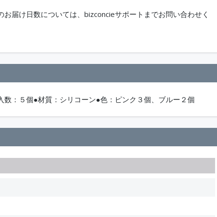
届け日数については、bizconcieサポートまでお問い合わせく
袋入数：５個●材質：シリコーン●色：ピンク３個、ブルー２個