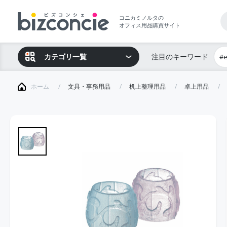
コニカミノルタの
オフィス用品購買サイト
カテゴリ一覧
注目のキーワード
#
ホーム
文具・事務用品
机上整理用品
卓上用品