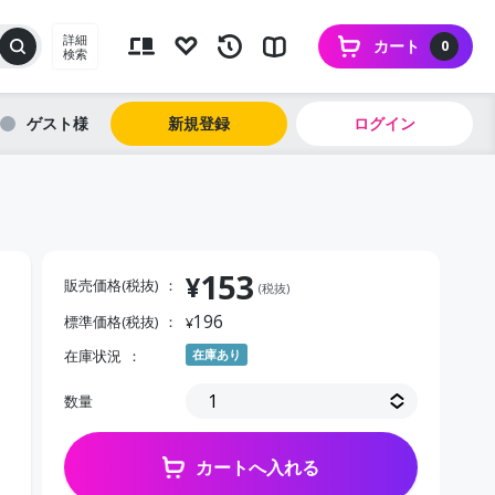
詳細
カート
0
検索
ゲスト
新規登録
ログイン
153
¥
販売価格(税抜)
(税抜)
196
標準価格(税抜)
¥
在庫状況
在庫あり
５
数量
カートへ入れる