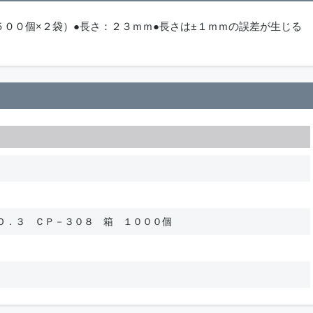
５００個×２袋）●長さ：２３ｍｍ●長さは±１ｍｍの誤差が生じる
Ｏ．３ ＣＰ－３０８ 箱 １０００個