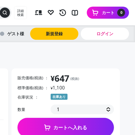
詳細
カート
0
検索
ゲスト
新規登録
ログイン
647
¥
販売価格(税抜)
(税抜)
1,100
標準価格(税抜)
¥
在庫状況
在庫あり
箱
数量
カートへ入れる