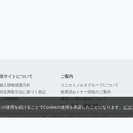
当サイトについて
ご案内
個人情報保護方針
コニカミノルタグループについて
特定商取引法に基づく表記
使用済みトナー回収のご案内
ご利用規約
環境への取り組みについて
CSR（社会・環境活動）
トの使用を続けることでCookieの使用を承諾したことになります。
ビズ
コニカミノルタジャパン（株）は事業者向けの商品・サービスの情報を提供しております
コニカミノルタジャパン株式会社／東京都公安委員会 古物商許可証番号 第3010916054482