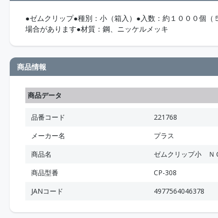
●ゼムクリップ●種別：小（箱入）●入数：約１０００個（
場合があります●材質：鋼、ニッケルメッキ
商品情報
商品データ
品番コード
221768
メーカー名
プラス
商品名
ゼムクリップ小 Ｎ
商品型番
CP-308
JANコード
4977564046378