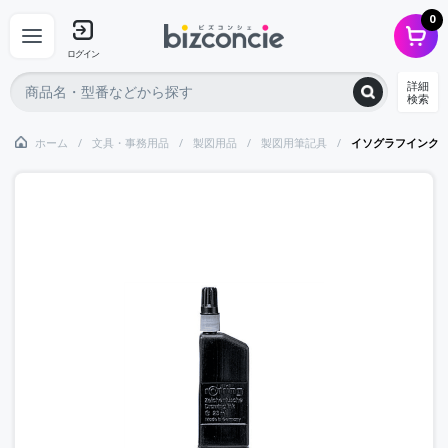
0
ログイン
詳細
検索
ホーム
文具・事務用品
製図用品
製図用筆記具
イソグラフインク