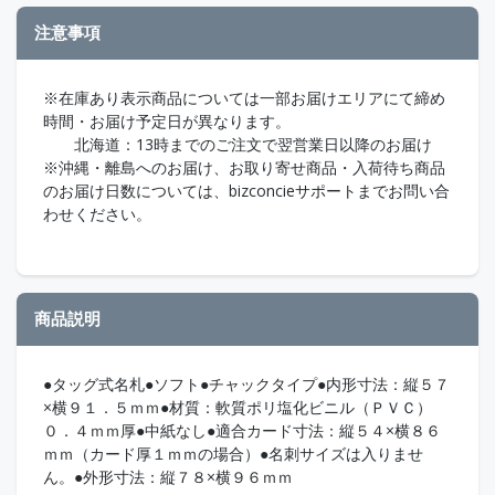
注意事項
※在庫あり表示商品については一部お届けエリアにて締め
時間・お届け予定日が異なります。
北海道：13時までのご注文で翌営業日以降のお届け
※沖縄・離島へのお届け、お取り寄せ商品・入荷待ち商品
のお届け日数については、bizconcieサポートまでお問い合
わせください。
商品説明
●タッグ式名札●ソフト●チャックタイプ●内形寸法：縦５７
×横９１．５ｍｍ●材質：軟質ポリ塩化ビニル（ＰＶＣ）
０．４ｍｍ厚●中紙なし●適合カード寸法：縦５４×横８６
ｍｍ（カード厚１ｍｍの場合）●名刺サイズは入りませ
ん。●外形寸法：縦７８×横９６ｍｍ