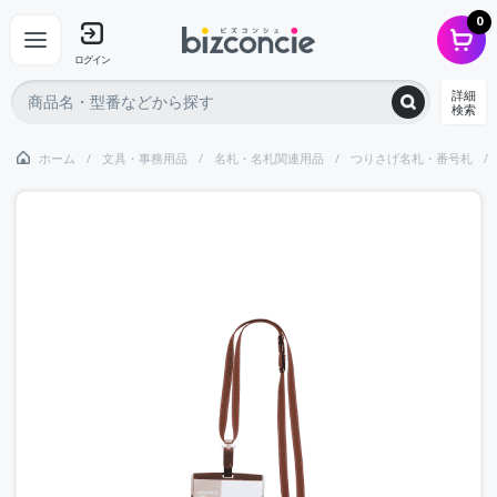
0
ログイン
詳細
検索
ホーム
文具・事務用品
名札・名札関連用品
つりさげ名札・番号札