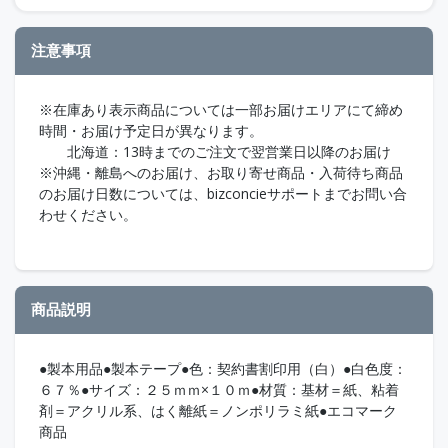
注意事項
※在庫あり表示商品については一部お届けエリアにて締め
時間・お届け予定日が異なります。
北海道：13時までのご注文で翌営業日以降のお届け
※沖縄・離島へのお届け、お取り寄せ商品・入荷待ち商品
のお届け日数については、bizconcieサポートまでお問い合
わせください。
商品説明
●製本用品●製本テープ●色：契約書割印用（白）●白色度：
６７％●サイズ：２５ｍｍ×１０ｍ●材質：基材＝紙、粘着
剤＝アクリル系、はく離紙＝ノンポリラミ紙●エコマーク
商品