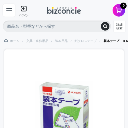
0
ログイン
詳細
検索
ホーム
文具・事務用品
製本用品
紙クロステープ
製本テープ Ｂ