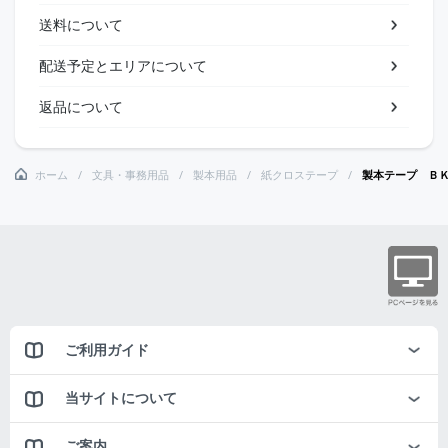
送料について
配送予定とエリアについて
返品について
ホーム
文具・事務用品
製本用品
紙クロステープ
製本テープ Ｂ
ご利用ガイド
当サイトについて
ご案内