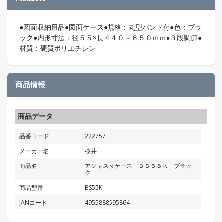
●図面収納用品●図面ケース●規格：丸型バンド付●色：ブラ
ック●内形寸法：径５５×長４４０～６５０ｍｍ●３段調節●
材質：硬質ポリエチレン
商品情報
商品データ
品番コード
222757
メーカー名
桜井
商品名
アジャスタケース ＢＳ５５Ｋ ブラッ
ク
商品型番
BS55K
JANコード
4955888595864