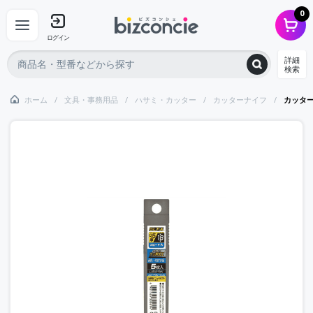
0
ログイン
詳細
検索
ホーム
文具・事務用品
ハサミ・カッター
カッターナイフ
カッタ