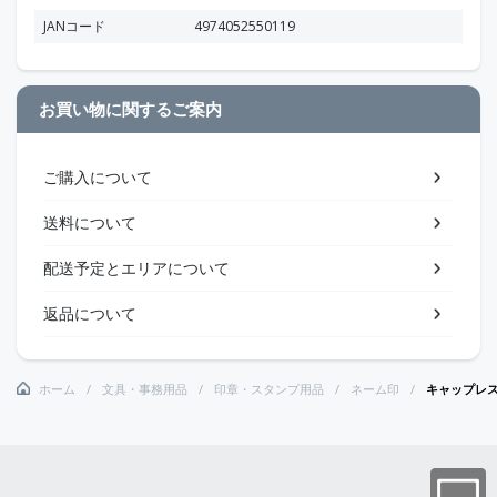
JANコード
4974052550119
お買い物に関するご案内
ご購入について
送料について
配送予定とエリアについて
返品について
ホーム
文具・事務用品
印章・スタンプ用品
ネーム印
キャップレ