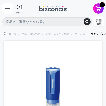
0
ログイン
詳細
検索
ホーム
文具・事務用品
印章・スタンプ用品
ネーム印
キャップレ