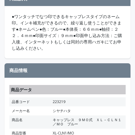
●ワンタッチでなつ印できるキャップレスタイプのネーム
印。インキ補充ができるので、繰り返し使うことができま
す●ネームペン●色：ブルー●本体長：６６ｍｍ●軸径：２
２．４ｍｍ●印面サイズ：９ｍｍ●印面申し込み方法：ご購
入後、インターネットもしくは同封の専用ハガキにてお申
し込みください。
商品情報
商品データ
品番コード
223219
メーカー名
シヤチハタ
商品名
キャップレス ９ＭＯ式 ＸＬ－ＣＬＮ１
／ＭＯ ブルー
商品型番
XL-CLN1/MO