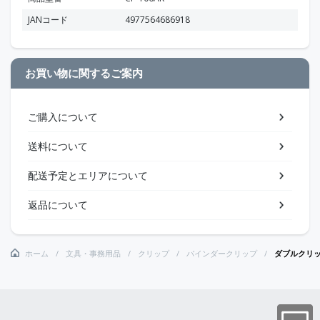
JANコード
4977564686918
お買い物に関するご案内
ご購入について
送料について
配送予定とエリアについて
返品について
ホーム
文具・事務用品
クリップ
バインダークリップ
ダブルクリ