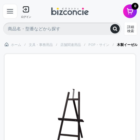
0
ログイン
詳細
検索
ホーム
文具・事務用品
店舗関連用品
POP・サイン
木製イーゼル