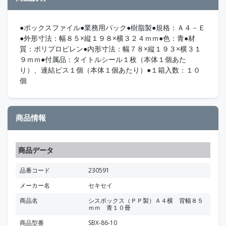
●ボックスファイル●業務用パック●樹脂製●規格：Ａ４－Ｅ
●外形寸法：幅８５×縦１９８×横３２４ｍｍ●色：青●材
質：ポリプロピレン●内形寸法：幅７８×縦１９３×横３１
９ｍｍ●付属品：タイトルシール１枚（本体１個あた
り）、連結ビス１個（本体１個あたり）●１箱入数：１０
個
商品情報
商品データ
品番コード
230591
メーカー名
セキセイ
商品名
シスボックス（ＰＰ製）Ａ４横 背幅８５
ｍｍ 青１０冊
商品型番
SBX-86-10