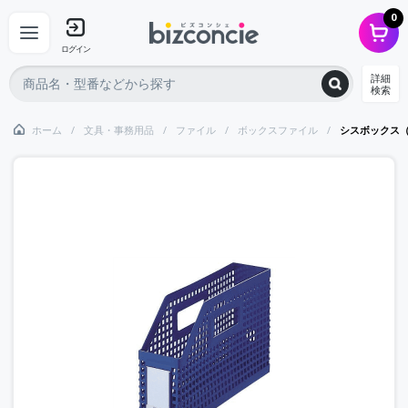
0
ログイン
詳細
検索
ホーム
文具・事務用品
ファイル
ボックスファイル
シスボックス