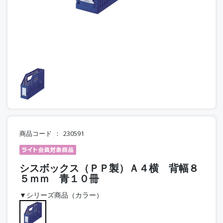
商品コード
230591
シスボックス（ＰＰ製）Ａ４横 背幅８
５ｍｍ 青１０冊
▼シリーズ商品（カラー）