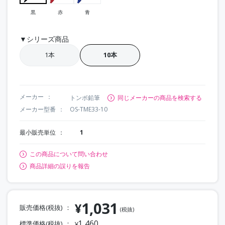
黒
赤
青
▼シリーズ商品
1本
10本
メーカー
トンボ鉛筆
同じメーカーの商品を検索する
メーカー型番
OS-TME33-10
最小販売単位
1
この商品について問い合わせ
商品詳細の誤りを報告
1,031
¥
販売価格(税抜)
(税抜)
1,460
標準価格(税抜)
¥