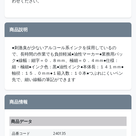
わせください。
商品説明
●刺激臭が少ないアルコール系インクを採用しているの
で、長時間の作業でも負担軽減●油性マーカー●業務用パッ
ク●線幅：細字＝０．８ｍｍ、極細＝０．４ｍｍ●仕様：
細・極細●インク色：黒●油性インク●本体長：１４１ｍｍ●
軸径：１５．０ｍｍ●１箱入数：１０本●つぶれにくいペン
先で、細い線幅の筆記ができます
商品情報
商品データ
品番コード
240135