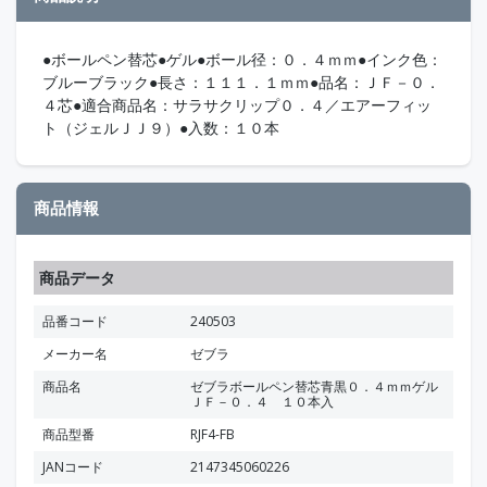
●ボールペン替芯●ゲル●ボール径：０．４ｍｍ●インク色：
ブルーブラック●長さ：１１１．１ｍｍ●品名：ＪＦ－０．
４芯●適合商品名：サラサクリップ０．４／エアーフィッ
ト（ジェルＪＪ９）●入数：１０本
商品情報
商品データ
品番コード
240503
メーカー名
ゼブラ
商品名
ゼブラボールペン替芯青黒０．４ｍｍゲル
ＪＦ－０．４ １０本入
商品型番
RJF4-FB
JANコード
2147345060226