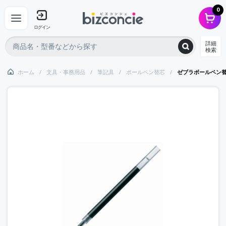
0
ログイン
詳細
検索
ホーム
文具・事務用品
筆記具
ボールペン替芯
ゼブラボールペン