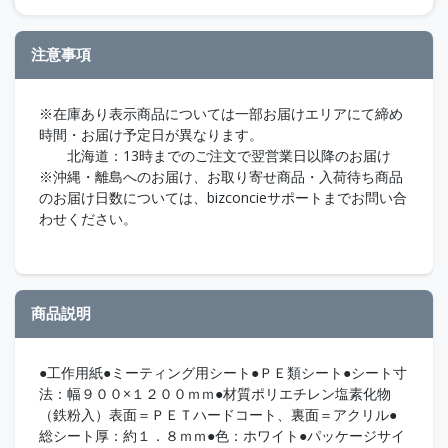
注意事項
※在庫あり表示商品については一部お届けエリアにて締め
時間・お届け予定日が異なります。
北海道：13時までのご注文で翌営業日以降のお届け
※沖縄・離島へのお届け、お取り寄せ商品・入荷待ち商品
のお届け日数については、bizconcieサポートまでお問い合
わせください。
商品説明
●工作用紙●ミーティング用シート●ＰＥ類シート●シート寸
法：幅９００×１２００ｍｍ●材質ポリエチレン塩素化物
（鉄粉入）表面＝ＰＥＴハードコート、裏面＝アクリル●
総シート厚：約１．８ｍｍ●色：ホワイト●パッケージサイ