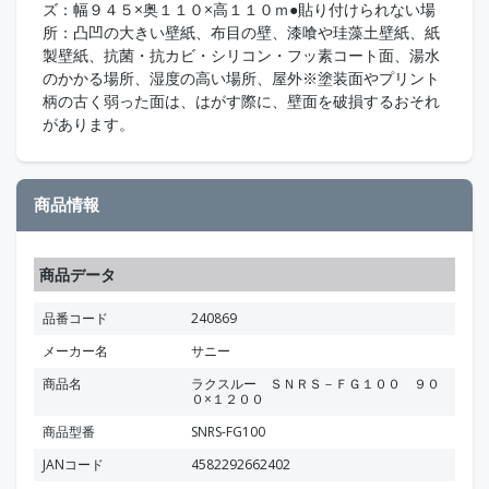
ズ：幅９４５×奥１１０×高１１０ｍ●貼り付けられない場
所：凸凹の大きい壁紙、布目の壁、漆喰や珪藻土壁紙、紙
製壁紙、抗菌・抗カビ・シリコン・フッ素コート面、湯水
のかかる場所、湿度の高い場所、屋外※塗装面やプリント
柄の古く弱った面は、はがす際に、壁面を破損するおそれ
があります。
商品情報
商品データ
品番コード
240869
メーカー名
サニー
商品名
ラクスルー ＳＮＲＳ－ＦＧ１００ ９０
０×１２００
商品型番
SNRS-FG100
JANコード
4582292662402