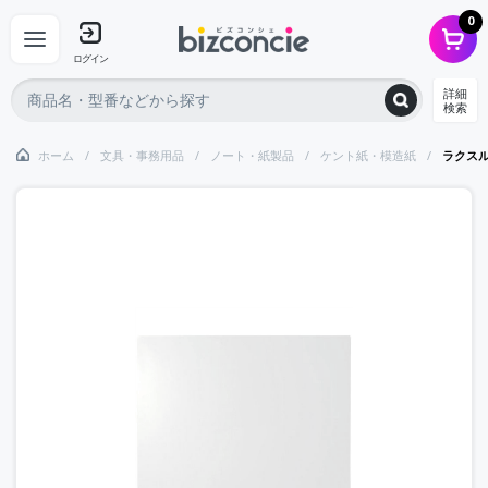
0
ログイン
詳細
検索
ホーム
文具・事務用品
ノート・紙製品
ケント紙・模造紙
ラクス