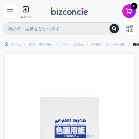
0
ログイン
詳細
検索
ホーム
文具・事務用品
ノート・紙製品
画用紙・カラー画用紙
再