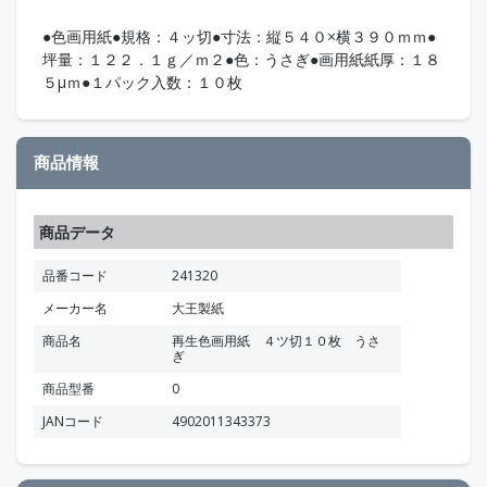
●色画用紙●規格：４ッ切●寸法：縦５４０×横３９０ｍｍ●
坪量：１２２．１ｇ／ｍ２●色：うさぎ●画用紙紙厚：１８
５μｍ●１パック入数：１０枚
商品情報
商品データ
品番コード
241320
メーカー名
大王製紙
商品名
再生色画用紙 ４ツ切１０枚 うさ
ぎ
商品型番
0
JANコード
4902011343373