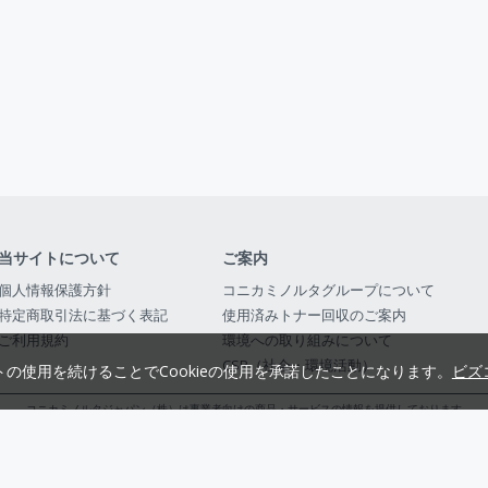
当サイトについて
ご案内
個人情報保護方針
コニカミノルタグループについて
特定商取引法に基づく表記
使用済みトナー回収のご案内
ご利用規約
環境への取り組みについて
CSR（社会・環境活動）
トの使用を続けることでCookieの使用を承諾したことになります。
ビズ
コニカミノルタジャパン（株）は事業者向けの商品・サービスの情報を提供しております
コニカミノルタジャパン株式会社／東京都公安委員会 古物商許可証番号 第3010916054482
© 2014-
2026
KONICA MINOLTA JAPAN, INC.