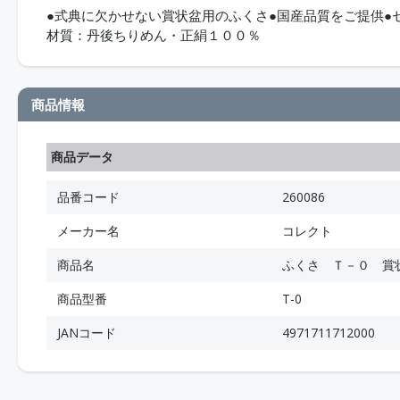
●式典に欠かせない賞状盆用のふくさ●国産品質をご提供●
材質：丹後ちりめん・正絹１００％
商品情報
商品データ
品番コード
260086
メーカー名
コレクト
商品名
ふくさ Ｔ－０ 賞
商品型番
T-0
JANコード
4971711712000