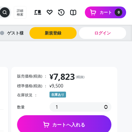
詳細
カート
0
検索
ゲスト
新規登録
ログイン
7,823
¥
販売価格(税抜)
(税抜)
9,500
標準価格(税抜)
¥
在庫状況
在庫あり
数量
カートへ入れる