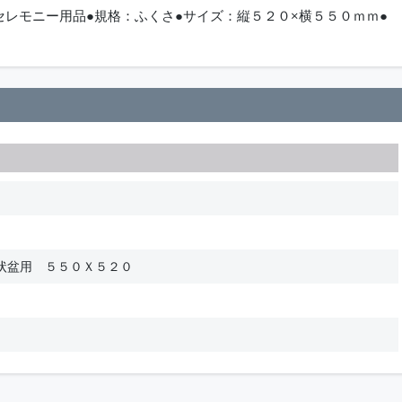
セレモニー用品●規格：ふくさ●サイズ：縦５２０×横５５０ｍｍ●
状盆用 ５５０Ｘ５２０