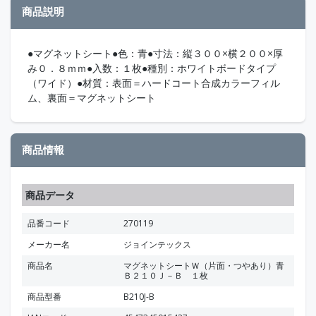
商品説明
●マグネットシート●色：青●寸法：縦３００×横２００×厚
み０．８ｍｍ●入数：１枚●種別：ホワイトボードタイプ
（ワイド）●材質：表面＝ハードコート合成カラーフィル
ム、裏面＝マグネットシート
商品情報
商品データ
品番コード
270119
メーカー名
ジョインテックス
商品名
マグネットシートＷ（片面・つやあり）青
Ｂ２１０Ｊ－Ｂ １枚
商品型番
B210J-B