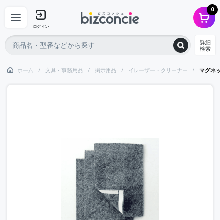
0
ログイン
詳細
検索
ホーム
文具・事務用品
掲示用品
イレーザー・クリーナー
マグネ