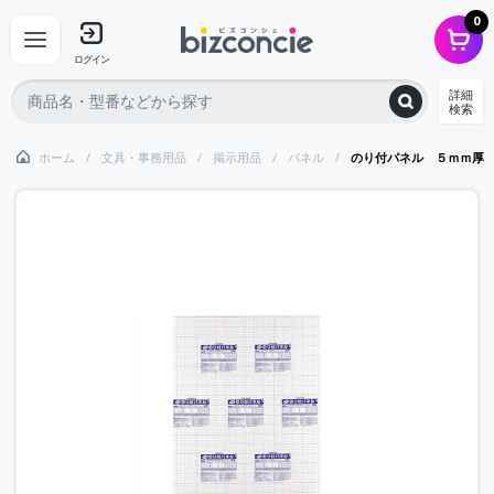
0
ログイン
詳細
検索
ホーム
文具・事務用品
掲示用品
パネル
のり付パネル ５ｍｍ厚