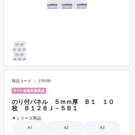
商品コード
270195
のり付パネル ５ｍｍ厚 Ｂ１ １０
枚 Ｂ１２８Ｊ－５Ｂ１
▼シリーズ商品
A1
A2
A3