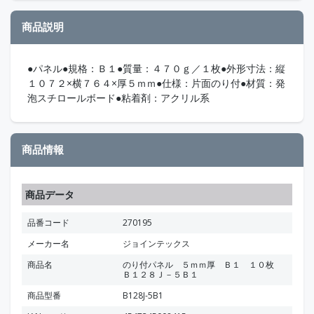
商品説明
●パネル●規格：Ｂ１●質量：４７０ｇ／１枚●外形寸法：縦
１０７２×横７６４×厚５ｍｍ●仕様：片面のり付●材質：発
泡スチロールボード●粘着剤：アクリル系
商品情報
商品データ
品番コード
270195
メーカー名
ジョインテックス
商品名
のり付パネル ５ｍｍ厚 Ｂ１ １０枚
Ｂ１２８Ｊ－５Ｂ１
商品型番
B128J-5B1