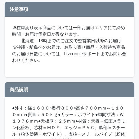
注意事項
※在庫あり表示商品については一部お届けエリアにて締め
時間・お届け予定日が異なります。
北海道：13時までのご注文で翌営業日以降のお届け
※沖縄・離島へのお届け、お取り寄せ商品・入荷待ち商品
のお届け日数については、bizconcieサポートまでお問い合
わせください。
商品説明
●外寸：幅１６００×奥行８００×高さ７００ｍｍ～１１０
０ｍｍ●質量：５０ｋｇ●カラー：ホワイト●脚間寸法：Ｗ
１３７８ｍｍ●天板厚：２５ｍｍ●材質：天板＝低圧メラミ
ン化粧板、芯材＝ＭＤＦ、エッジ＝ＰＶＣ、脚部＝スチー
ル（粉体塗装・ホワイト）、支柱＝スチールパイプ（粉体