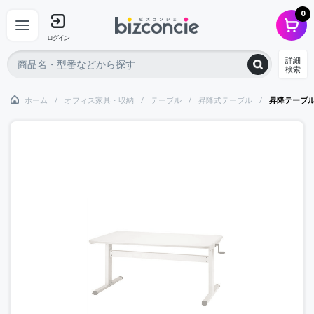
0
ログイン
詳細
検索
ホーム
オフィス家具・収納
テーブル
昇降式テーブル
昇降テーブ