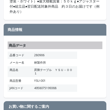
塗装・ホワイト）●最大積載質量：５０ｋｇ●アジャスター
付●組立品●翌日配送対象外商品 約３日のお届けです（例
外あり）
商品情報
商品データ
品番コード
280906
メーカー名
林製作所
商品名
昇降テーブル ＹＳＵ－００
１
商品型番
YSU-001
JANコード
4958075199388
お買い物に関するご案内