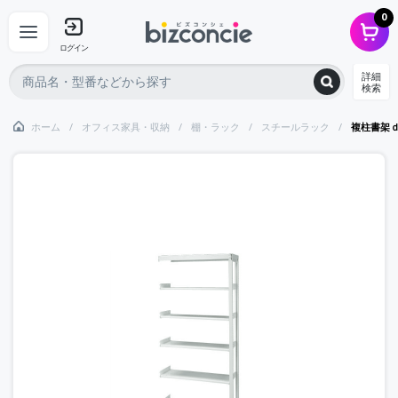
0
ログイン
詳細
検索
ホーム
オフィス家具・収納
棚・ラック
スチールラック
複柱書架