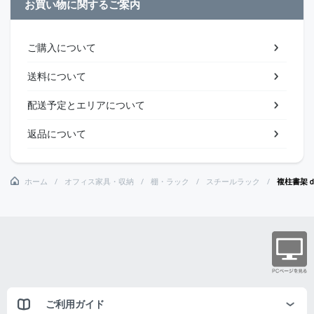
お買い物に関するご案内
ご購入について
送料について
配送予定とエリアについて
返品について
ホーム
オフィス家具・収納
棚・ラック
スチールラック
複柱書架
ご利用ガイド