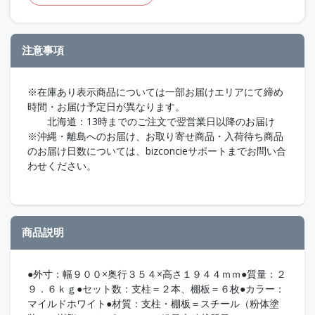
注意事項
※在庫あり表示商品については一部お届けエリアにて締め
時間・お届け予定日が異なります。
北海道：13時までのご注文で翌営業日以降のお届け
※沖縄・離島へのお届け、お取り寄せ商品・入荷待ち商品
のお届け日数については、bizconcieサポートまでお問い合
わせください。
商品説明
●外寸：幅９００×奥行３５４×高さ１９４４ｍｍ●質量：２
９．６ｋｇ●セット数：支柱＝２本、棚板＝６枚●カラー：
マイルドホワイト●材質：支柱・棚板＝スチール（粉体塗