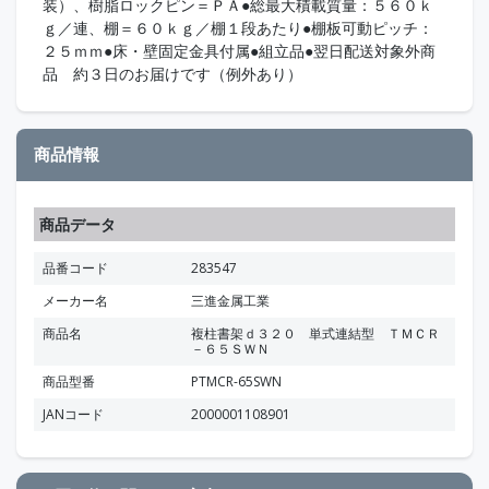
装）、樹脂ロックピン＝ＰＡ●総最大積載質量：５６０ｋ
ｇ／連、棚＝６０ｋｇ／棚１段あたり●棚板可動ピッチ：
２５ｍｍ●床・壁固定金具付属●組立品●翌日配送対象外商
品 約３日のお届けです（例外あり）
商品情報
商品データ
品番コード
283547
メーカー名
三進金属工業
商品名
複柱書架ｄ３２０ 単式連結型 ＴＭＣＲ
－６５ＳＷＮ
商品型番
PTMCR-65SWN
JANコード
2000001108901