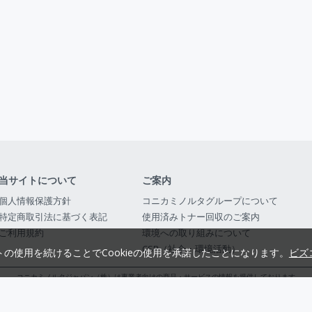
当サイトについて
ご案内
個人情報保護方針
コニカミノルタグループについて
特定商取引法に基づく表記
使用済みトナー回収のご案内
ご利用規約
環境への取り組みについて
CSR（社会・環境活動）
トの使用を続けることでCookieの使用を承諾したことになります。
ビズ
コニカミノルタジャパン（株）は事業者向けの商品・サービスの情報を提供しております
コニカミノルタジャパン株式会社／東京都公安委員会 古物商許可証番号 第3010916054482