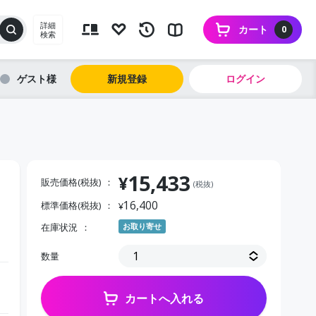
詳細
カート
0
検索
ゲスト
新規登録
ログイン
15,433
¥
販売価格(税抜)
(税抜)
16,400
標準価格(税抜)
¥
在庫状況
お取り寄せ
数量
カートへ入れる