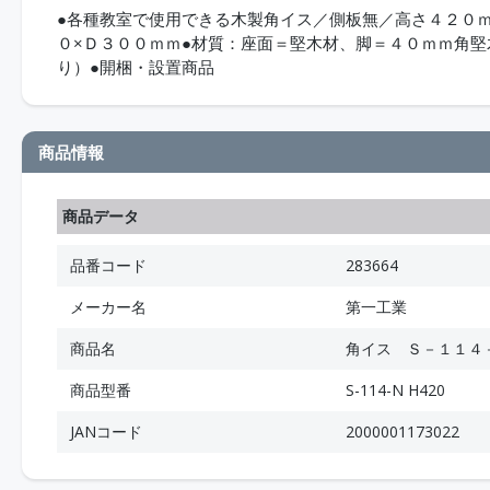
●各種教室で使用できる木製角イス／側板無／高さ４２０
０×Ｄ３００ｍｍ●材質：座面＝堅木材、脚＝４０ｍｍ角堅
り）●開梱・設置商品
商品情報
商品データ
品番コード
283664
メーカー名
第一工業
商品名
角イス Ｓ－１１４
商品型番
S-114-N H420
JANコード
2000001173022