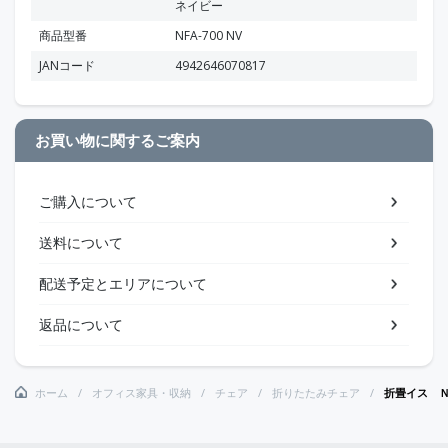
ネイビー
商品型番
NFA-700 NV
JANコード
4942646070817
お買い物に関するご案内
ご購入について
送料について
配送予定とエリアについて
返品について
ホーム
オフィス家具・収納
チェア
折りたたみチェア
折畳イス 