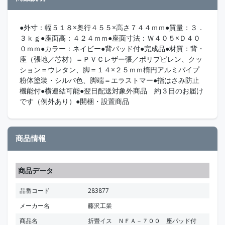
●外寸：幅５１８×奥行４５５×高さ７４４ｍｍ●質量：３．
３ｋｇ●座面高：４２４ｍｍ●座面寸法：Ｗ４０５×Ｄ４０
０ｍｍ●カラー：ネイビー●背パッド付●完成品●材質：背・
座（張地／芯材）＝ＰＶＣレザー張／ポリプピレン、クッ
ション＝ウレタン、脚＝１４×２５ｍｍ楕円アルミパイプ
粉体塗装・シルバ色、脚端＝エラストマー●指はさみ防止
機能付●横連結可能●翌日配送対象外商品 約３日のお届け
です（例外あり）●開梱・設置商品
商品情報
商品データ
品番コード
283877
メーカー名
藤沢工業
商品名
折畳イス ＮＦＡ－７００ 座パッド付