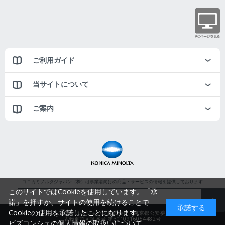
ご利用ガイド
当サイトについて
ご案内
コニカミノルタジャパン（株）は事業者向けの商品・サービスの情報を提供しております
このサイトではCookieを使用しています。「承
諾」を押すか、サイトの使用を続けることで
承諾する
Cookieの使用を承諾したことになります。
コニカミノルタジャパン株式会社／東京都公安委員会
古物商許可証番号 第3010916054482号
ビズコンシェの個人情報の取扱いについて