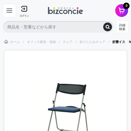
0
ログイン
詳細
検索
ホーム
オフィス家具・収納
チェア
折りたたみチェア
折畳イス 