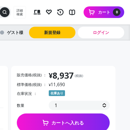
詳細
カート
0
検索
ゲスト
新規登録
ログイン
8,937
¥
販売価格(税抜)
(税抜)
11,690
標準価格(税抜)
¥
在庫状況
在庫あり
数量
カートへ入れる