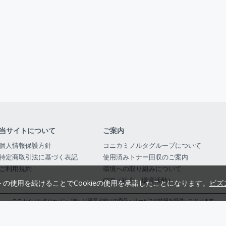
当サイトについて
ご案内
個人情報保護方針
コニカミノルタグループについて
特定商取引法に基づく表記
使用済みトナー回収のご案内
ご利用規約
環境への取り組みについて
CSR（社会・環境活動）
トの使用を続けることでCookieの使用を承諾したことになります。
ビズ
コニカミノルタジャパン（株）は事業者向けの商品・サービスの情報を提供しております
コニカミノルタジャパン株式会社／東京都公安委員会 古物商許可証番号 第3010916054482