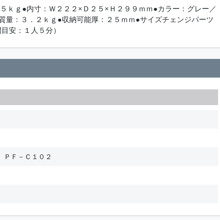
．５ｋｇ●内寸：Ｗ２２２×Ｄ２５×Ｈ２９９ｍｍ●カラー：グレー／
質量：３．２ｋｇ●収納可能厚：２５ｍｍ●サイズチェンジパーツ
間目安：１人５分）
 ＰＦ－Ｃ１０２