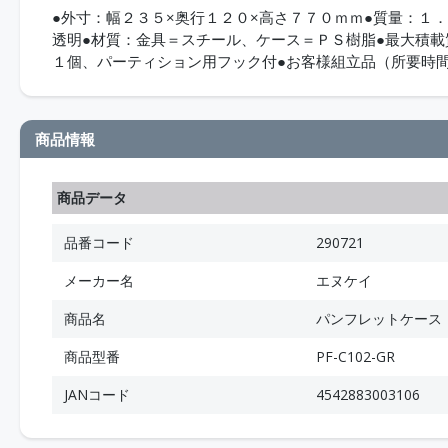
●外寸：幅２３５×奥行１２０×高さ７７０ｍｍ●質量：１
透明●材質：金具＝スチール、ケース＝ＰＳ樹脂●最大積載
１個、パーティション用フック付●お客様組立品（所要時
商品情報
商品データ
品番コード
290721
メーカー名
エヌケイ
商品名
パンフレットケース
商品型番
PF-C102-GR
JANコード
4542883003106