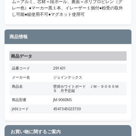
ム＝アルミ、芯材＝段ボール、裏面＝ポリプロピレン（グ
レー色）●マーカー黒１本、イレーザー１個付●粉受の取外
し可能●縦使用不可●マグネット使用可
商品情報
商品データ
品番コード
291431
メーカー名
ジョインテックス
商品名
壁掛ホワイトボード ＪＭ－９０６０Ｍ
Ｓ 月予定縦
商品型番
JM-9060MS
JANコード
4547345023739
お買い物に関するご案内