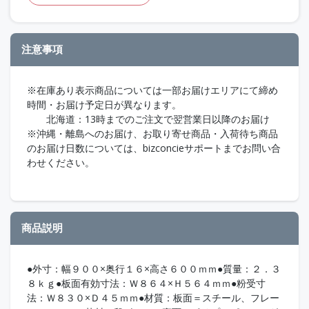
注意事項
※在庫あり表示商品については一部お届けエリアにて締め
時間・お届け予定日が異なります。
北海道：13時までのご注文で翌営業日以降のお届け
※沖縄・離島へのお届け、お取り寄せ商品・入荷待ち商品
のお届け日数については、bizconcieサポートまでお問い合
わせください。
商品説明
●外寸：幅９００×奥行１６×高さ６００ｍｍ●質量：２．３
８ｋｇ●板面有効寸法：Ｗ８６４×Ｈ５６４ｍｍ●粉受寸
法：Ｗ８３０×Ｄ４５ｍｍ●材質：板面＝スチール、フレー