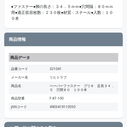
●ファスナー●脚の長さ：３４．５ｍｍ●穴間隔：８０ｍｍ
用●適正収容枚数：２３０枚●材質：スチール●入数：１０
０本
商品情報
商品データ
品番コード
321041
メーカー名
リヒトラブ
商品名
ペーパーファスナー ブリキ 足長３４．
５ 穴間８０ １００本
商品型番
F-8T-100
JANコード
4903419110550