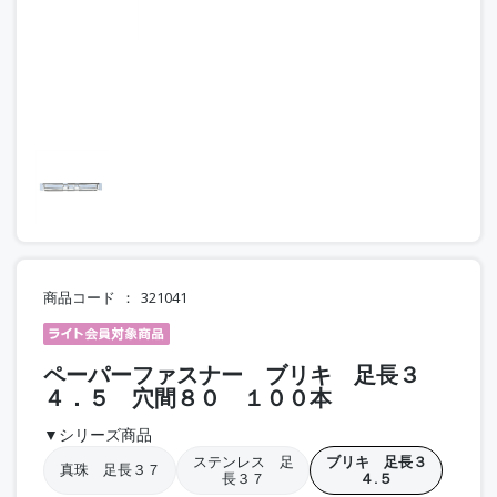
商品コード
321041
ペーパーファスナー ブリキ 足長３
４．５ 穴間８０ １００本
▼シリーズ商品
ステンレス 足
ブリキ 足長３
真珠 足長３７
長３７
４.５