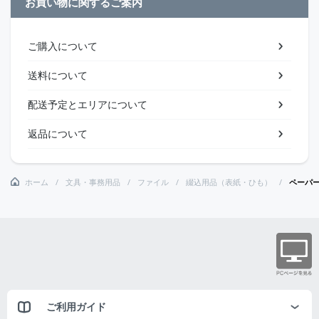
お買い物に関するご案内
ご購入について
送料について
配送予定とエリアについて
返品について
ホーム
文具・事務用品
ファイル
綴込用品（表紙・ひも）
ペーパ
ご利用ガイド