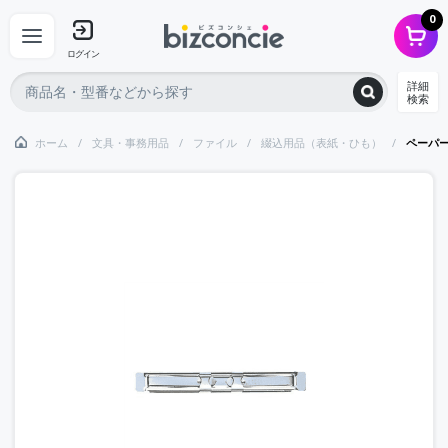
0
ログイン
詳細
検索
ホーム
文具・事務用品
ファイル
綴込用品（表紙・ひも）
ペーパ