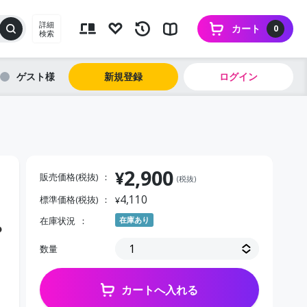
詳細
カート
0
検索
ゲスト
新規登録
ログイン
2,900
¥
販売価格(税抜)
(税抜)
4,110
標準価格(税抜)
¥
在庫状況
在庫あり
Ｐ
数量
カートへ入れる