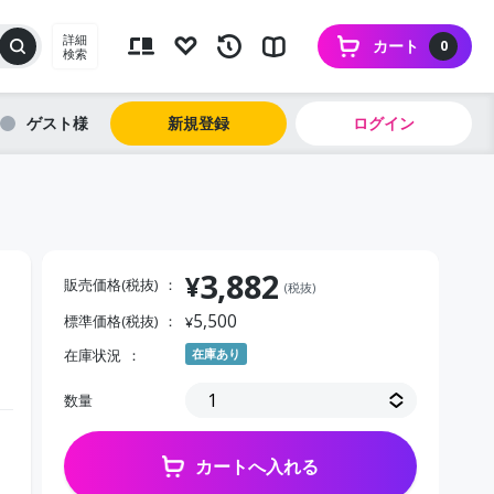
詳細
カート
0
検索
ゲスト
新規登録
ログイン
3,882
¥
販売価格(税抜)
(税抜)
5,500
標準価格(税抜)
¥
在庫状況
在庫あり
数量
カートへ入れる