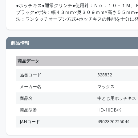
●ホッチキス●通常クリンチ●使用針：Ｎｏ．１０－１Ｍ、
ブラック●寸法：幅４３ｍｍ×奥３０９ｍｍ×高さ５５ｍｍ
法：ワンタッチオープン方式●ホッチキスの性能を十分に
商品情報
商品データ
品番コード
328832
メーカー名
マックス
商品名
中とじ用ホッチキス
商品型番
HD-10DB/K
JANコード
4902870725044