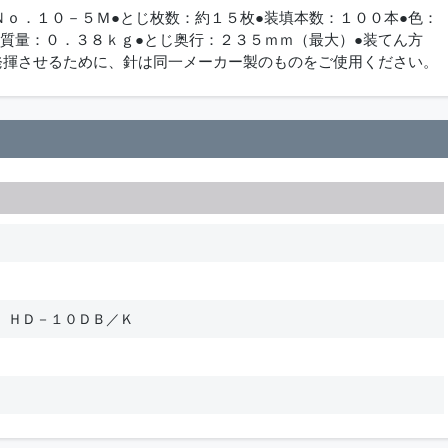
Ｎｏ．１０－５Ｍ●とじ枚数：約１５枚●装填本数：１００本●色：
●質量：０．３８ｋｇ●とじ奥行：２３５ｍｍ（最大）●装てん方
発揮させるために、針は同一メーカー製のものをご使用ください。
 ＨＤ－１０ＤＢ／Ｋ