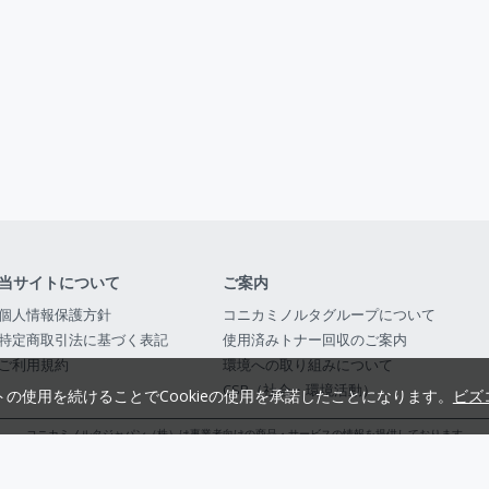
当サイトについて
ご案内
個人情報保護方針
コニカミノルタグループについて
特定商取引法に基づく表記
使用済みトナー回収のご案内
ご利用規約
環境への取り組みについて
CSR（社会・環境活動）
トの使用を続けることでCookieの使用を承諾したことになります。
ビズ
コニカミノルタジャパン（株）は事業者向けの商品・サービスの情報を提供しております
コニカミノルタジャパン株式会社／東京都公安委員会 古物商許可証番号 第3010916054482