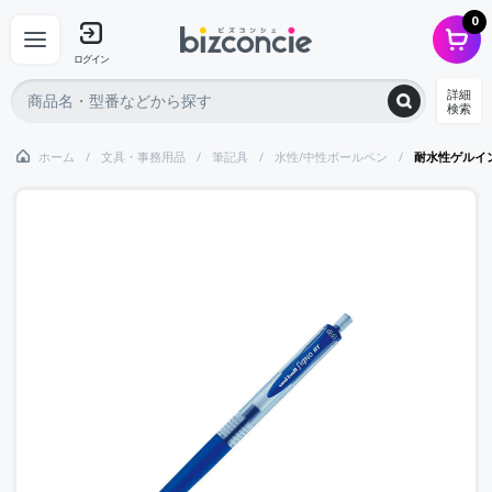
0
ログイン
詳細
検索
ホーム
文具・事務用品
筆記具
水性/中性ボールペン
耐水性ゲルイ