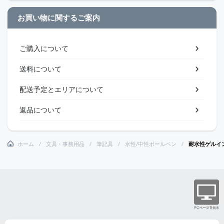
お買い物に関するご案内
ご購入について
送料について
配送予定とエリアについて
返品について
ホーム
文具・事務用品
筆記具
水性/中性ボールペン
耐水性ゲルイ