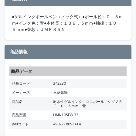
●ゲルインクボールペン（ノック式）●ボール径：０．５ｍ
ｍ●インク色：青●本体長：１３９．５ｍｍ●軸径：１０．
５ｍｍ●替芯：ＵＭＲ８５Ｎ
商品情報
商品データ
品番コード
343230
メーカー名
三菱鉛筆
商品名
耐水性ゲルインク ユニボール・シグノＲ
Ｔ ０．５ｍｍ 青
商品型番
UMN105EW.33
JANコード
4902778693414