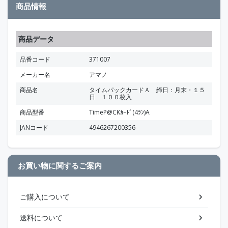
商品情報
商品データ
品番コード
371007
メーカー名
アマノ
商品名
タイムパックカードＡ 締日：月末・１５
日 １００枚入
商品型番
TimeP@CKｶｰﾄﾞ(4ﾗﾝ)A
JANコード
4946267200356
お買い物に関するご案内
ご購入について
送料について