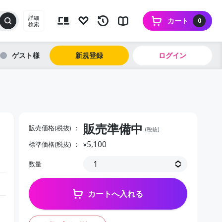
詳細
カート
0
検索
ゲスト
新規登録
ログイン
販売準備中
販売価格(税抜)
(税抜)
5,100
標準価格(税抜)
¥
数量
カートへ入れる