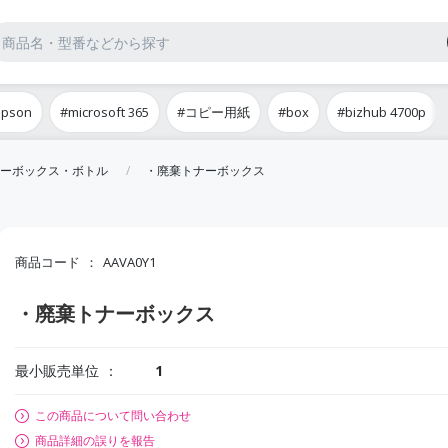
epson
#microsoft 365
#コピー用紙
#box
#bizhub 4700p
ーボックス・ボトル
・廃棄トナーボックス
商品コード
AAVA0Y1
・廃棄トナーボックス
最小販売単位
1
この商品について問い合わせ
商品詳細の誤りを報告