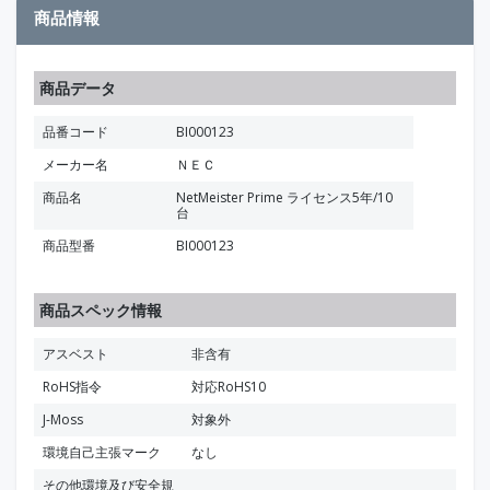
商品情報
商品データ
品番コード
BI000123
メーカー名
ＮＥＣ
商品名
NetMeister Prime ライセンス5年/10
台
商品型番
BI000123
商品スペック情報
アスベスト
非含有
RoHS指令
対応RoHS10
J-Moss
対象外
環境自己主張マーク
なし
その他環境及び安全規