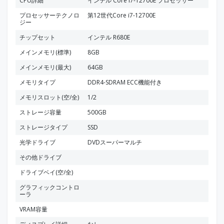
CPU詳細
インテル Core i7-12700E プロセッサー
プロセッサーテクノロ
第12世代Core i7-12700E
ジー
チップセット
インテル R680E
メインメモリ(標準)
8GB
メインメモリ(最大)
64GB
メモリタイプ
DDR4-SDRAM ECC機能付き
メモリスロット(空/全)
1/2
ストレージ容量
500GB
ストレージタイプ
SSD
光学ドライブ
DVDスーパーマルチ
その他ドライブ
ドライブベイ(空/全)
グラフィックコントロ
ーラ
VRAM容量