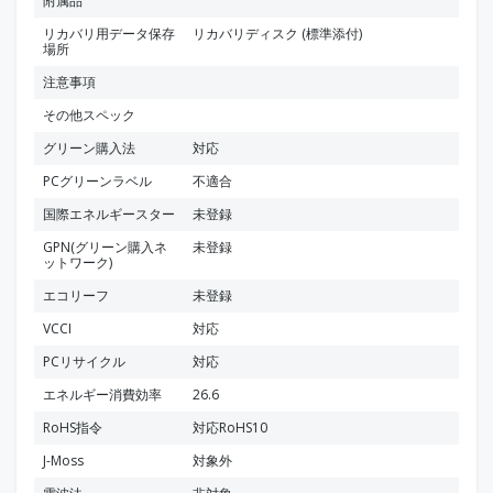
附属品
リカバリ用データ保存
リカバリディスク (標準添付)
場所
注意事項
その他スペック
グリーン購入法
対応
PCグリーンラベル
不適合
国際エネルギースター
未登録
GPN(グリーン購入ネ
未登録
ットワーク)
エコリーフ
未登録
VCCI
対応
PCリサイクル
対応
エネルギー消費効率
26.6
RoHS指令
対応RoHS10
J-Moss
対象外