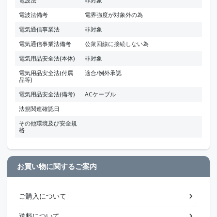
電波法
非対象
電波法備考
電界強度が対象外の為
電気通信事業法
非対象
電気通信事業法備考
公衆回線に接続しない為
電気用品安全法(本体)
非対象
電気用品安全法(付属
適合/例外承認
品等)
電気用品安全法(備考)
ACケーブル
法規関連確認日
その他環境及び安全規
格
お買い物に関するご案内
ご購入について
送料について