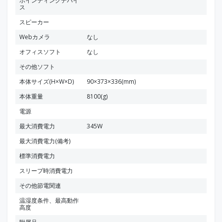
ポインティングデバイ
ス
スピーカー
Webカメラ
なし
オフィスソフト
なし
その他ソフト
本体サイズ(H×W×D)
90×373×336(mm)
本体重量
8100(g)
電源
最大消費電力
345W
最大消費電力(備考)
標準消費電力
スリープ時消費電力
その他節電関連
温湿度条件、最高動作
高度