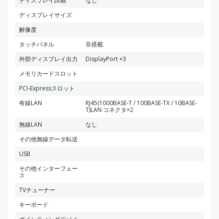
ディスプレイ詳細
なし
ディスプレイサイズ
解像度
タッチパネル
非搭載
外部ディスプレイ出力
DisplayPort ×3
メモリカードスロット
PCI-Expressスロット
有線LAN
RJ45(1000BASE-T / 100BASE-TX / 10BASE-
T)LAN コネクタ×2
無線LAN
なし
その他無線データ転送
USB
その他インターフェー
ス
TVチューナー
キーボード