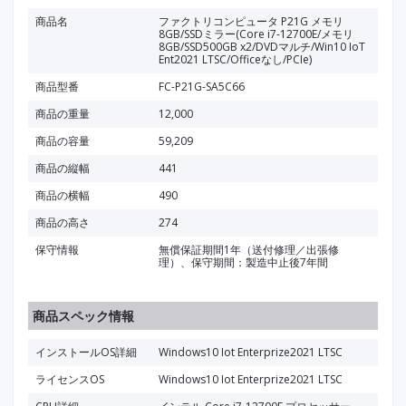
商品名
ファクトリコンピュータ P21G メモリ
8GB/SSDミラー(Core i7-12700E/メモリ
8GB/SSD500GB x2/DVDマルチ/Win10 IoT
Ent2021 LTSC/Officeなし/PCIe)
商品型番
FC-P21G-SA5C66
商品の重量
12,000
商品の容量
59,209
商品の縦幅
441
商品の横幅
490
商品の高さ
274
保守情報
無償保証期間1年（送付修理／出張修
理）、保守期間：製造中止後7年間
商品スペック情報
インストールOS詳細
Windows10 Iot Enterprize2021 LTSC
ライセンスOS
Windows10 Iot Enterprize2021 LTSC