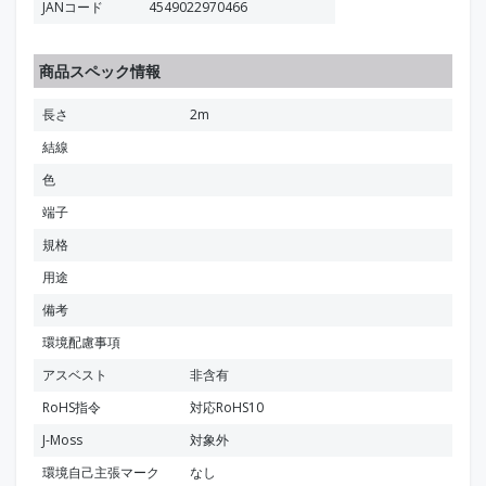
JANコード
4549022970466
商品スペック情報
長さ
2m
結線
色
端子
規格
用途
備考
環境配慮事項
アスベスト
非含有
RoHS指令
対応RoHS10
J-Moss
対象外
環境自己主張マーク
なし