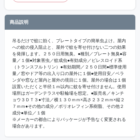
商品説明
吊るだけで蚊に効く、プレートタイプの簡単虫よけ。屋内
への蚊の侵入阻止と、屋外で蚊を寄せ付けない二つの効果
を発揮します。２５０日用無臭。●種別／プレート無臭●容
量／１個●対象害虫／蚊成虫●有効成分／ピレスロイド系
（トランスフルトリン）●有効期間／２５０日間●標準使用
量／窓やドア等の出入り口の屋外に１個●使用目安／ベラ
ンダや窓など屋内と屋外の境目に１個。屋外の場合は１個
設置いただくと半径１ｍ以内に蚊を寄せ付けません。使用
場所はガーデンテラスや駐輪場を想定。●販売名／キンチ
ョウ３ＤＴ３●寸法／横１３０ｍｍ×高さ２３２ｍｍ×縦２
７ｍｍ●その他の成分／ポリオレフィン系樹脂、その他２
成分●単位／１個
※メーカーの都合によりパッケージが予告なく変更される
場合があります。