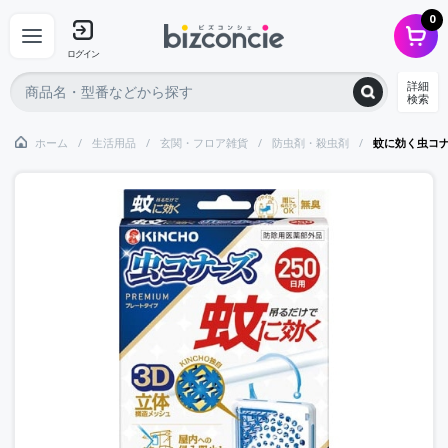
0
ログイン
詳細
検索
ホーム
生活用品
玄関・フロア雑貨
防虫剤・殺虫剤
蚊に効く虫コ