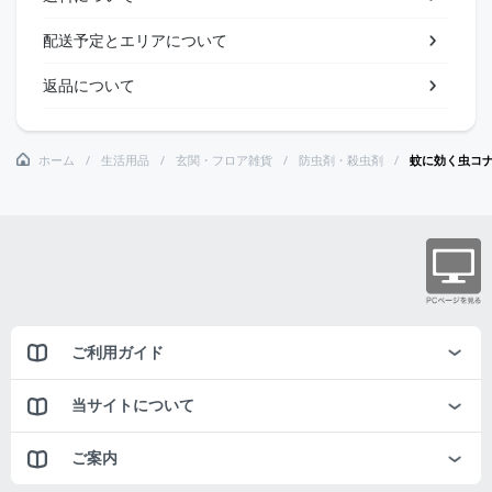
配送予定とエリアについて
返品について
ホーム
生活用品
玄関・フロア雑貨
防虫剤・殺虫剤
蚊に効く虫コ
ご利用ガイド
当サイトについて
ご案内