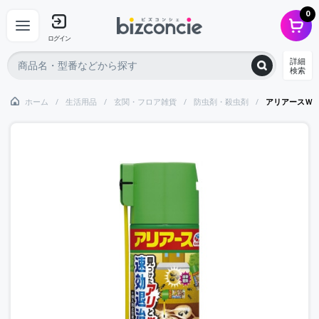
0
ログイン
詳細
検索
ホーム
生活用品
玄関・フロア雑貨
防虫剤・殺虫剤
アリアースＷ