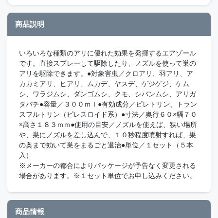
商品説明
いろいろな種類のアリに優れた効果を発揮するエアゾール
です。直接スプレーして駆除したり、ノズルを使って巣の
アリを駆除できます。●対象害虫／クロアリ、羽アリ、ア
カカミアリ、ヒアリ、ムカデ、ヤスデ、ゲジゲジ、ケム
シ、ワラジムシ、ダンゴムシ、クモ、シバンムシ、アリガ
タバチ●容量／３００ｍｌ●有効成分／ピレトリン、トラン
スフルトリン（ピレスロイド系）●寸法／奥行６０×幅７０
×高さ１８３ｍｍ●使用の目安／ノズルを使えば、狭い場所
や、巣にノズルを差し込んで、１０秒程度噴射すれば、巣
の奥まで効いて巣をまるごと退治●単位／１セット（５本
入）
※メーカーの都合によりパッケージが予告なく変更される
場合があります。※１セット単位でお申し込みください。
商品情報