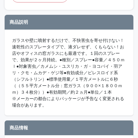
商品説明
ガラスや壁に噴射するだけで、不快害虫を寄せ付けない！
速乾性のスプレータイプで、液ダレせず、くもらない！お
店やオフィスの窓ガラスにも最適です。１回のスプレー
で、効果が２ヶ月持続。●種別／スプレー●容量／４５０ｍ
ｌ●対象害虫／カメムシ・ユスリカ・ガ・ヨコバイ・羽ア
リ・クモ・ムカデ・ゲジ等●有効成分／ピレスロイド系
（シフルトリン）●標準使用量／１平方メートルに６秒
（（５５平方メートル分：窓ガラス（９００×１８００ｍ
ｍ）３４枚分））●有効期間／約２ヵ月●単位／１本
※メーカーの都合によりパッケージが予告なく変更される
場合があります。
商品情報