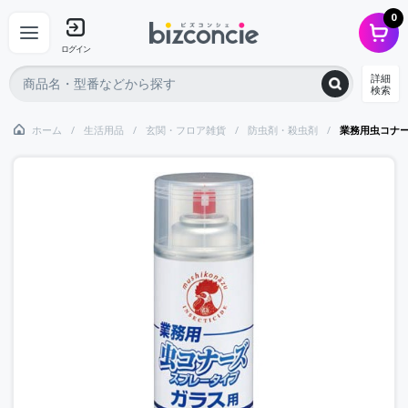
0
ログイン
詳細
検索
ホーム
生活用品
玄関・フロア雑貨
防虫剤・殺虫剤
業務用虫コナ