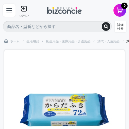
0
ログイン
詳細
検索
ホーム
生活用品
衛生用品・医療用品・介護用品
清拭・入浴用品