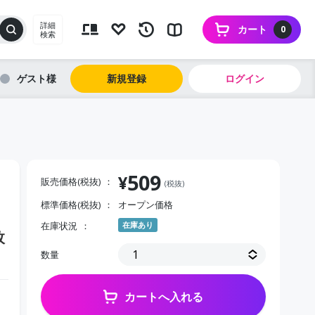
詳細
カート
0
検索
ゲスト
新規登録
ログイン
509
¥
販売価格(税抜)
(税抜)
標準価格(税抜)
オープン価格
在庫状況
在庫あり
枚
数量
カートへ入れる