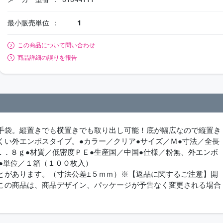
最小販売単位
1
この商品について問い合わせ
商品詳細の誤りを報告
手袋。縦置きでも横置きでも取り出し可能！底が幅広なので縦置き
くい外エンボスタイプ。●カラー／クリア●サイズ／Ｍ●寸法／全長
１．８ｇ●材質／低密度ＰＥ●生産国／中国●仕様／粉無、外エンボ
●単位／１箱（１００枚入）
とがあります。（寸法公差±５ｍｍ）※【返品に関するご注意】開
この商品は、商品デザイン、パッケージが予告なく変更される場合