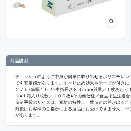
商品説明
ティッシュのように中身が簡単に取り出せるポリエチレン
でも安定感があります。すべり止め効果やテープが付きに
２７５×掌幅１６２×中指長さ８３ｍｍ●質量／１枚あたり
ス●１箱入り枚数／１００枚●その他仕様／食品衛生法適合
※※手袋のサイズは、素材の特性上、数ｍｍの差が出るこ
封後はお客様のご都合による返品はお受けできません。※
があります。